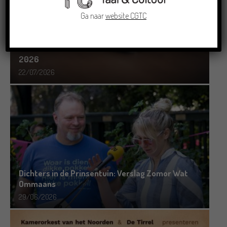
Ga naar
website CGTC
Doe mee aan de Pervinzioale Schriefwedstried
2026
22/07/2026
Dichters in de Prinsentuin: Verslag Zomor Wat
Ommaans
29/06/2026