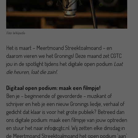
Foto: Wikipedia
Het is maart – Meertmoand Streektoalmoand – en
daarom vieren we het Gronings! Deze maand zet CGTC
jou in de spotlight tijdens het digitale open podium
Loat
die heuren, loat die zain!
.
Digitaal open podium: maak een filmpje!
Ben je – beginnende of gevorderde – muzikant of
schrijver en heb je een nieuw Gronings liedje, verhaal of
gedicht dat klaar is voor het grote publiek? Betreed dan
ons digitale podium: maak een filmpje van jouw optreden
en stuur het naar info@cgtc.nl. Wij zetten elke dinsdag in
de Meertmoand Streektoalmoand het open podium ‘aan’