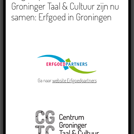
Schriefwedstried 2026
Groninger Taal & Cultuur zijn nu
samen: Erfgoed in Groningen
Dichters in de Prinsentuin: Verslag
Zomor Wat Ommaans
Crowdfunding voor bijzonder
kinderboek met Groningse liedjes en
verhalen
Ga naar
website Erfgoedpartners
RECENTE BERICHTEN