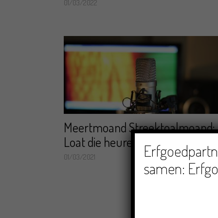
01/03/2022
Meertmoand Streektoalmoand:
Loat die heuren, loat die zain!
Erfgoedpartne
01/03/2021
samen: Erfgo