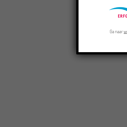
Ga naar
w