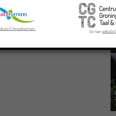
ebsite Erfgoedpartners
Ga naar
website