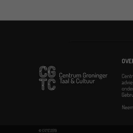
OVE
Centr
advie
onder
Gebr
Neem
© CGTC 2019