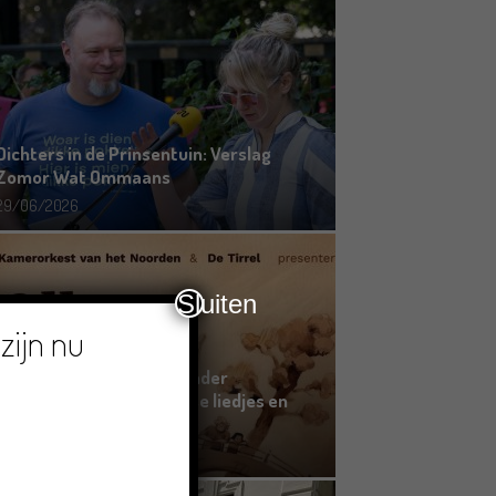
Dichters in de Prinsentuin: Verslag
Zomor Wat Ommaans
29/06/2026
Sluiten
zijn nu
Crowdfunding voor bijzonder
kinderboek met Groningse liedjes en
verhalen
23/06/2026