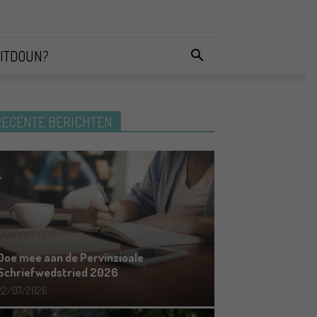
ITDOUN?
RECENTE BERICHTEN
Doe mee aan de Pervinzioale
Schriefwedstried 2026
22/07/2026