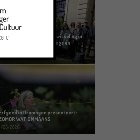
Grensoverschrijdende uitwisseling in
 CGTC
Oldenburg rond het Gronings en
Platduits
19/06/2026
Erfgoed in Groningen presenteert:
ZOMOR WAT OMMAANS
11/06/2026