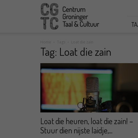
CGTC
TA
Home
Tags
Loat die zain
Tag: Loat die zain
Loat die heuren, loat die zain! –
Stuur dien nijste laidje,...