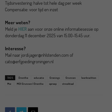
Tijdsinvestering: halve tot hele dag per week
Compensatie: voor tijd en inzet
Meer weten?
Meld je
HIER
aan voor onze online informatiesessie op
donderdag 11 december 2025 van 15.00–15.45 uur.
Interesse?
Mail naar jordi.jager@nhlstenden.com of
cato@erfgoedingroningen.nl
TAGS
Drenthe
educatie
Gronings
Grunnen
leerkrachten
Moi
MOI Grunnen | Drenthe
oproep
streektaal