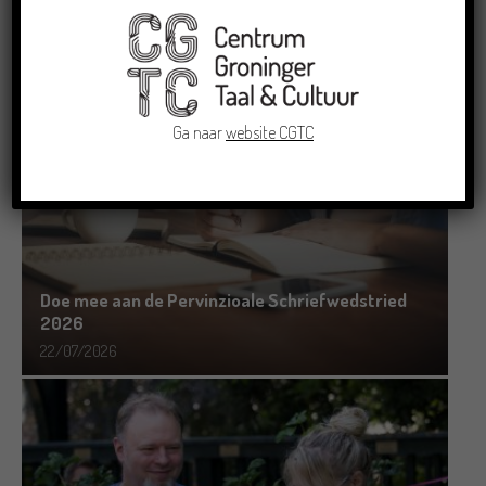
RECENTE BERICHTEN
Ga naar
website CGTC
Doe mee aan de Pervinzioale Schriefwedstried
2026
22/07/2026