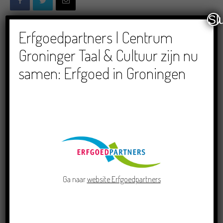
Sl
Erfgoedpartners | Centrum
Groninger Taal & Cultuur zijn nu
LEES VERDER
LEES OOK
samen: Erfgoed in Groningen
Doe mee aan de Pervinzioale
Schriefwedstried 2026
Dichters in de Prinsentuin: Verslag
Zomor Wat Ommaans
Crowdfunding voor bijzonder
Ga naar
website Erfgoedpartners
kinderboek met Groningse liedjes en
verhalen