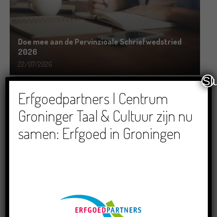
Doe mee aan de Pervinzioale Schriefwedstried
2026
22/07/2026
Sl
Erfgoedpartners | Centrum
Groninger Taal & Cultuur zijn nu
samen: Erfgoed in Groningen
Dichters in de Prinsentuin: Verslag Zomor Wat
Ommaans
29/06/2026