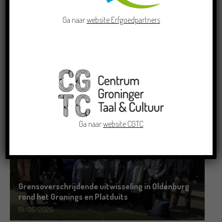
Ga naar
website Erfgoedpartners
Crowdfunding voor bijzonder kinderboek met
Groningse liedjes en verhalen
23/06/2026
Ga naar
website CGTC
Grensoverschrijdende uitwisseling in Oldenburg
rond het Gronings en Platduits
19/06/2026