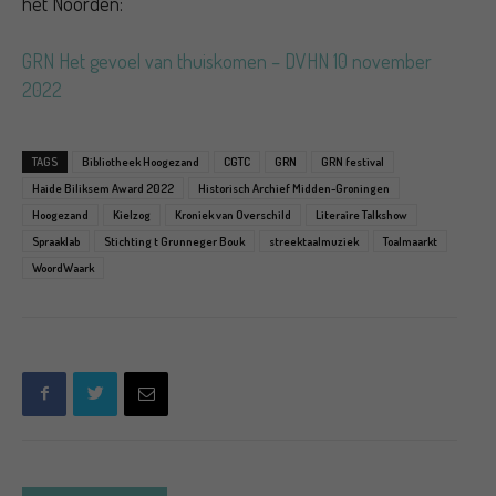
het Noorden:
GRN Het gevoel van thuiskomen – DVHN 10 november
2022
TAGS
Bibliotheek Hoogezand
CGTC
GRN
GRN festival
Haide Biliksem Award 2022
Historisch Archief Midden-Groningen
Hoogezand
Kielzog
Kroniek van Overschild
Literaire Talkshow
Spraaklab
Stichting t Grunneger Bouk
streektaalmuziek
Toalmaarkt
WoordWaark