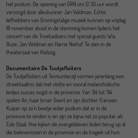
het podium. De opening van GRN om 12.30 uur wordt
verzorgd door alleskunner Jan Veldman. Echte
liefhebbers van Groningstalige muziek kunnen op vrijdag
18 november alvast in de stemming komen tijdens het
concert van de Troebadoers met special guests Wia
Buze, Jan Veldman en Harrie Niehof. Te zien in de
theaterzaal van Kielzog.
Documentaire De Tuutjefloiters
De Tuutjefloiters uit Termunterzijl vormen jarenlang een
streektaaltrio dat met vlotte en vooral melancholische
liedjes succes oogst in de provincie. Van ‘84 tot ‘94
spelen An, haar broer Geert en zijn dochter Fransien
Kuiper op zo’n beetje ieder podium dat er in de
provincie te vinden is en zijn ze bijna net zo populair als
Ede Staal. Hoe kijken de overgebleven leden terug op al
die belevenissen in de provincie en de tragiek uit hun