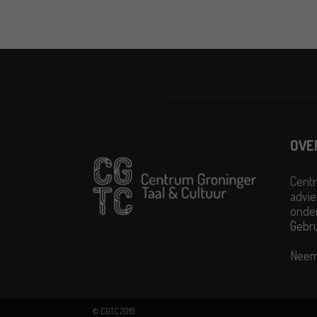
OVE
Centr
advie
onder
Gebr
Neem
© CGTC 2019