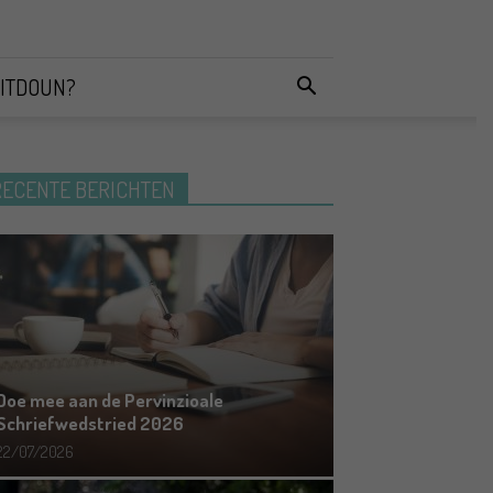
ITDOUN?
RECENTE BERICHTEN
Doe mee aan de Pervinzioale
Schriefwedstried 2026
22/07/2026