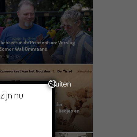
Dichters in de Prinsentuin: Verslag
Zomor Wat Ommaans
29/06/2026
Sluiten
zijn nu
Crowdfunding voor bijzonder
kinderboek met Groningse liedjes en
verhalen
23/06/2026