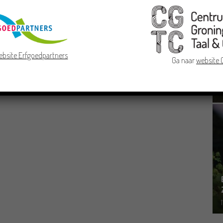
ebsite Erfgoedpartners
Ga naar
website