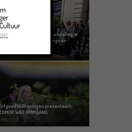
Grensoverschrijdende uitwisseling in
 CGTC
Oldenburg rond het Gronings en
Platduits
19/06/2026
Erfgoed in Groningen presenteert:
ZOMOR WAT OMMAANS
11/06/2026