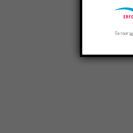
Ga naar
w