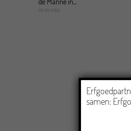
de Manne in...
06/03/2024
Erfgoedpartne
samen: Erfgo