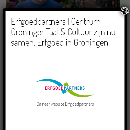
Sl
Erfgoedpartners | Centrum
Dichters in de Prinsentuin: Verslag Zomor Wat
Ommaans
Groninger Taal & Cultuur zijn nu
29/06/2026
samen: Erfgoed in Groningen
Crowdfunding voor bijzonder kinderboek met
Groningse liedjes en verhalen
Ga naar
website Erfgoedpartners
23/06/2026