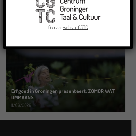
Grensoverschrijdende uitwisseling in Oldenburg
rond het Gronings en Platduits
Ga naar
website CGTC
19/06/2026
Erfgoed in Groningen presenteert: ZOMOR WAT
OMMAANS
11/06/2026