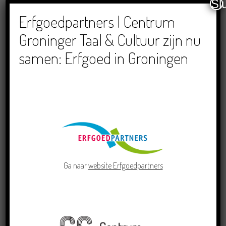
Sl
Dichters in de Prinsentuin: Verslag Zomor Wat
Ommaans
Erfgoedpartners | Centrum
29/06/2026
Groninger Taal & Cultuur zijn nu
samen: Erfgoed in Groningen
Crowdfunding voor bijzonder kinderboek met
Groningse liedjes en verhalen
23/06/2026
Ga naar
website Erfgoedpartners