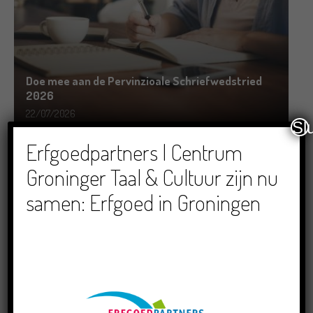
Doe mee aan de Pervinzioale Schriefwedstried
2026
22/07/2026
Sl
Erfgoedpartners | Centrum
Groninger Taal & Cultuur zijn nu
samen: Erfgoed in Groningen
Dichters in de Prinsentuin: Verslag Zomor Wat
Ommaans
29/06/2026