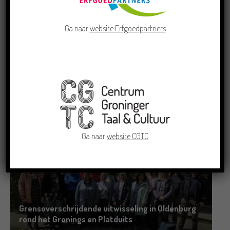
Ga naar
website Erfgoedpartners
Crowdfunding voor bijzonder kinderboek met
Groningse liedjes en verhalen
23/06/2026
Ga naar
website CGTC
Grensoverschrijdende uitwisseling in Oldenburg
rond het Gronings en Platduits