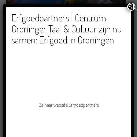
Sl
Dichters in de Prinsentuin: Verslag Zomor Wat
Erfgoedpartners | Centrum
Ommaans
Groninger Taal & Cultuur zijn nu
29/06/2026
samen: Erfgoed in Groningen
Crowdfunding voor bijzonder kinderboek met
Groningse liedjes en verhalen
23/06/2026
Ga naar
website Erfgoedpartners