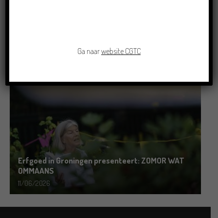
Grensoverschrijdende uitwisseling in Oldenburg
rond het Gronings en Platduits
Ga naar
website CGTC
19/06/2026
Erfgoed in Groningen presenteert: ZOMOR WAT
OMMAANS
11/06/2026