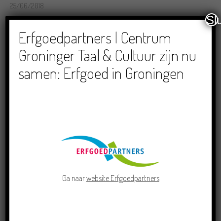
25/06/2018
Sl
RECENTE BERICHTEN
Erfgoedpartners | Centrum
Groninger Taal & Cultuur zijn nu
samen: Erfgoed in Groningen
Doe mee aan de Pervinzioale Schriefwedstried
2026
22/07/2026
Ga naar
website Erfgoedpartners