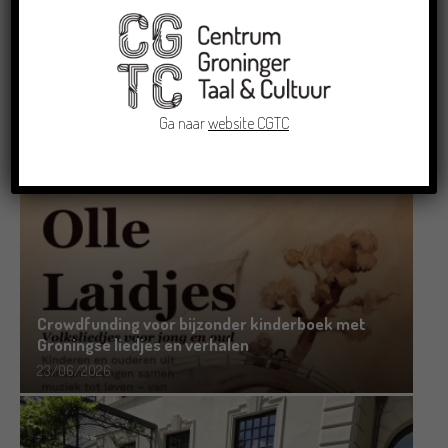
Dichters in de Prinsentuin: Verslag Zomor Wat
Ommaans
Ga naar
website CGTC
29/06/2026
Crowdfunding voor bijzonder kinderboek met
Groningse liedjes en verhalen
23/06/2026