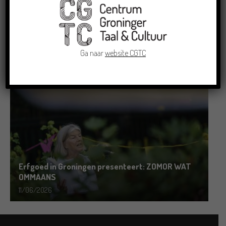
Grensoverschrijdende uitwisseling in Oldenburg
rond het Gronings en Platduits
Ga naar
website CGTC
19/06/2026
Erfgoed in Groningen presenteert: ZOMOR WAT
OMMAANS
11/06/2026