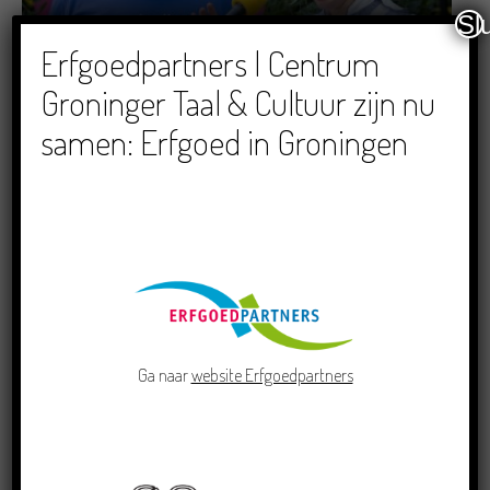
Sl
Dichters in de Prinsentuin: Verslag Zomor Wat
Erfgoedpartners | Centrum
Ommaans
Groninger Taal & Cultuur zijn nu
29/06/2026
samen: Erfgoed in Groningen
Crowdfunding voor bijzonder kinderboek met
Groningse liedjes en verhalen
23/06/2026
Ga naar
website Erfgoedpartners