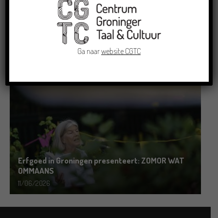
Grensoverschrijdende uitwisseling in Oldenburg
rond het Gronings en Platduits
Ga naar
website CGTC
19/06/2026
Erfgoed in Groningen presenteert: ZOMOR WAT
OMMAANS
11/06/2026