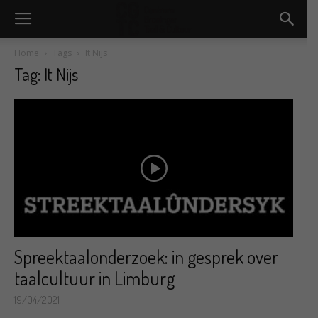
Home
Tags
It Nijs
Tag: It Nijs
Spreektaalonderzoek: in gesprek over
taalcultuur in Limburg
19/04/2021