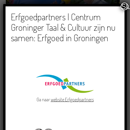
Sl
Dichters in de Prinsentuin: Verslag Zomor Wat
Erfgoedpartners | Centrum
Ommaans
Groninger Taal & Cultuur zijn nu
29/06/2026
samen: Erfgoed in Groningen
Crowdfunding voor bijzonder kinderboek met
Groningse liedjes en verhalen
23/06/2026
Ga naar
website Erfgoedpartners