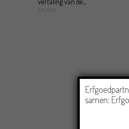
vertaling van de...
15/12/2023
Erfgoedpartne
samen: Erfgo