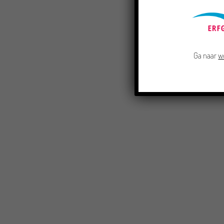
Ga naar
w