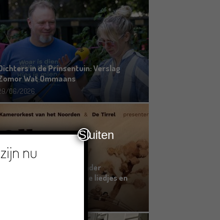
Dichters in de Prinsentuin: Verslag
Zomor Wat Ommaans
29/06/2026
Sluiten
zijn nu
Crowdfunding voor bijzonder
kinderboek met Groningse liedjes en
verhalen
23/06/2026