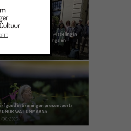
Grensoverschrijdende uitwisseling in
 CGTC
Oldenburg rond het Gronings en
Platduits
19/06/2026
Erfgoed in Groningen presenteert:
ZOMOR WAT OMMAANS
11/06/2026