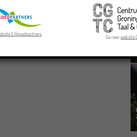
ebsite Erfgoedpartners
Ga naar
website