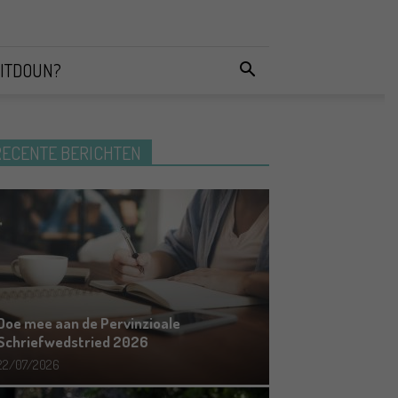
ITDOUN?
RECENTE BERICHTEN
Doe mee aan de Pervinzioale
Schriefwedstried 2026
22/07/2026