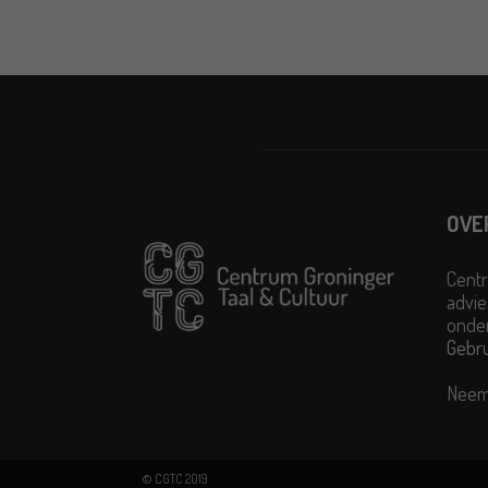
OVE
Centr
advie
onder
Gebr
Neem
© CGTC 2019