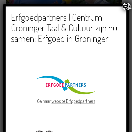
Sl
Dichters in de Prinsentuin: Verslag Zomor Wat
Erfgoedpartners | Centrum
Ommaans
Groninger Taal & Cultuur zijn nu
29/06/2026
samen: Erfgoed in Groningen
Crowdfunding voor bijzonder kinderboek met
Groningse liedjes en verhalen
23/06/2026
Ga naar
website Erfgoedpartners