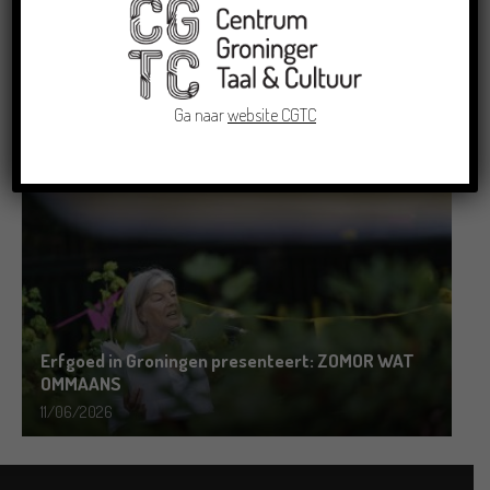
Grensoverschrijdende uitwisseling in Oldenburg
rond het Gronings en Platduits
Ga naar
website CGTC
19/06/2026
Erfgoed in Groningen presenteert: ZOMOR WAT
OMMAANS
11/06/2026