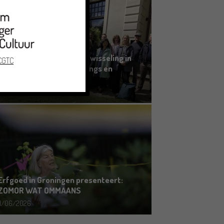
Grensoverschrijdende uitwisseling in
 CGTC
Oldenburg rond het Gronings en
Platduits
19/06/2026
Erfgoed in Groningen presenteert:
ZOMOR WAT OMMAANS
11/06/2026