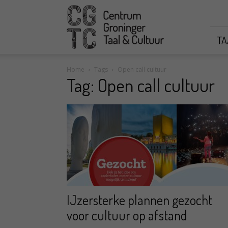
CGTC
TA
Home
Tags
Open call cultuur
Tag: Open call cultuur
IJzersterke plannen gezocht
voor cultuur op afstand