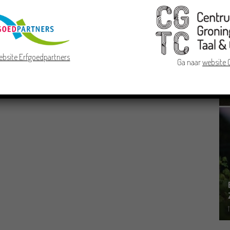
ebsite Erfgoedpartners
Ga naar
website