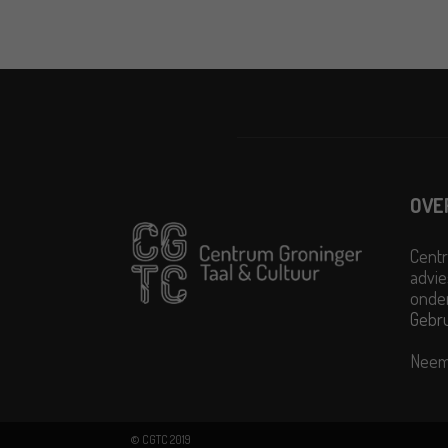
OVE
Centr
advie
onder
Gebr
Neem
© CGTC 2019