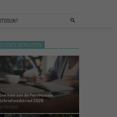
ITDOUN?
RECENTE BERICHTEN
Doe mee aan de Pervinzioale
Schriefwedstried 2026
22/07/2026