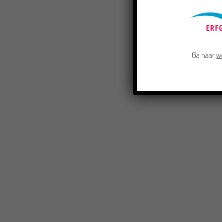
Ga naar
w