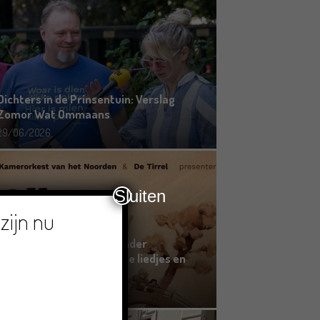
Dichters in de Prinsentuin: Verslag
Zomor Wat Ommaans
29/06/2026
Sluiten
zijn nu
Crowdfunding voor bijzonder
kinderboek met Groningse liedjes en
verhalen
23/06/2026