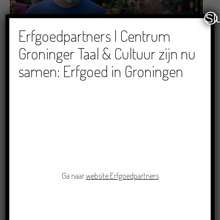
Sl
Erfgoedpartners | Centrum
Dichters in de Prinsentuin: Verslag Zomor Wat
Ommaans
Groninger Taal & Cultuur zijn nu
29/06/2026
samen: Erfgoed in Groningen
Crowdfunding voor bijzonder kinderboek met
Groningse liedjes en verhalen
Ga naar
website Erfgoedpartners
23/06/2026