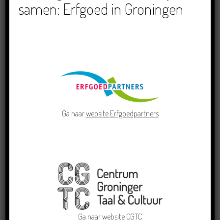
samen: Erfgoed in Groningen
Doe mee aan de Pervinzioale Schriefwedstried
2026
22/07/2026
Ga naar
website Erfgoedpartners
Dichters in de Prinsentuin: Verslag Zomor Wat
Ommaans
29/06/2026
Ga naar
website CGTC