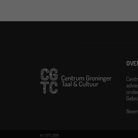
OVE
Centr
advie
onder
Gebr
Neem
© CGTC 2019