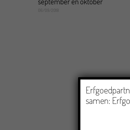
september en oktober
06/09/2018
Erfgoedpartne
samen: Erfgo