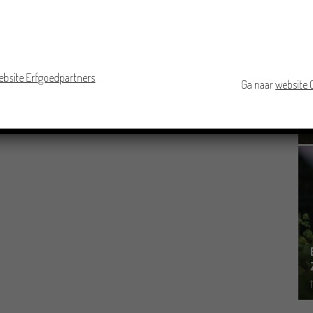
ebsite Erfgoedpartners
Ga naar
website