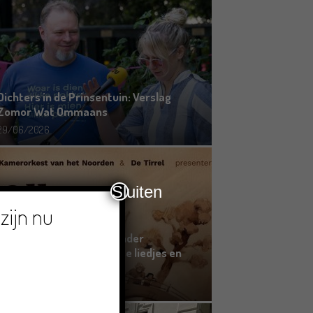
Dichters in de Prinsentuin: Verslag
Zomor Wat Ommaans
29/06/2026
Sluiten
zijn nu
Crowdfunding voor bijzonder
kinderboek met Groningse liedjes en
verhalen
23/06/2026