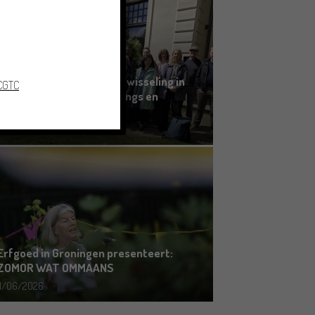
Grensoverschrijdende uitwisseling in
 CGTC
Oldenburg rond het Gronings en
Platduits
19/06/2026
Erfgoed in Groningen presenteert:
ZOMOR WAT OMMAANS
11/06/2026