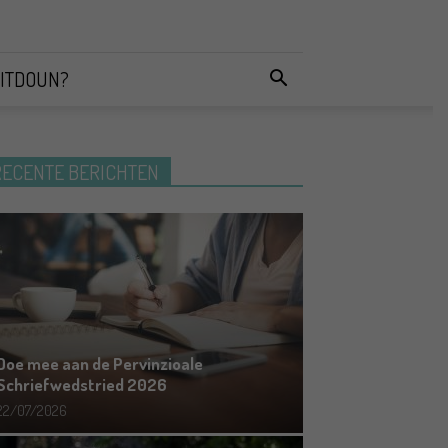
ITDOUN?
RECENTE BERICHTEN
Doe mee aan de Pervinzioale
Schriefwedstried 2026
22/07/2026