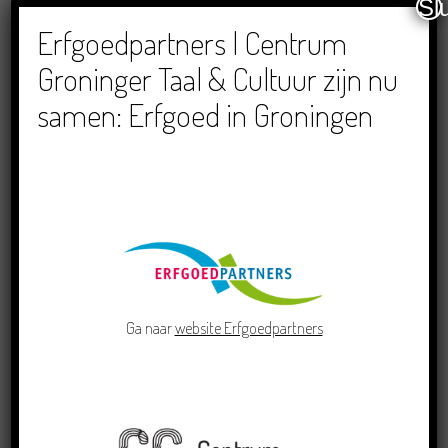
Sl
Dichters in de Prinsentuin: Verslag Zomor Wat
Ommaans
Erfgoedpartners | Centrum
29/06/2026
Groninger Taal & Cultuur zijn nu
samen: Erfgoed in Groningen
Crowdfunding voor bijzonder kinderboek met
Groningse liedjes en verhalen
23/06/2026
Ga naar
website Erfgoedpartners