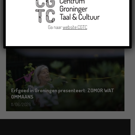
Grensoverschrijdende uitwisseling in Oldenburg
rond het Gronings en Platduits
Ga naar
website CGTC
19/06/2026
Erfgoed in Groningen presenteert: ZOMOR WAT
OMMAANS
11/06/2026