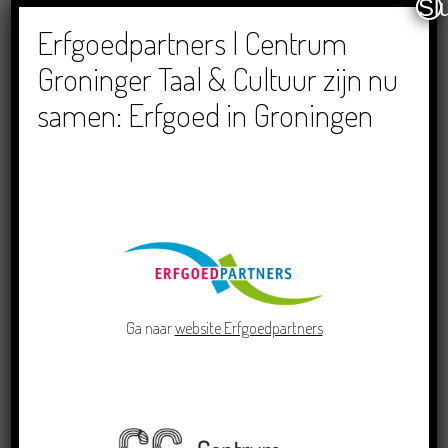
Sl
Dichters in de Prinsentuin: Verslag Zomor Wat
Ommaans
Erfgoedpartners | Centrum
29/06/2026
Groninger Taal & Cultuur zijn nu
samen: Erfgoed in Groningen
Crowdfunding voor bijzonder kinderboek met
Groningse liedjes en verhalen
23/06/2026
Ga naar
website Erfgoedpartners