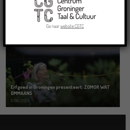
Grensoverschrijdende uitwisseling in Oldenburg
rond het Gronings en Platduits
Ga naar
website CGTC
19/06/2026
Erfgoed in Groningen presenteert: ZOMOR WAT
OMMAANS
11/06/2026