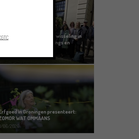
Grensoverschrijdende uitwisseling in
 CGTC
Oldenburg rond het Gronings en
Platduits
19/06/2026
Erfgoed in Groningen presenteert:
ZOMOR WAT OMMAANS
11/06/2026