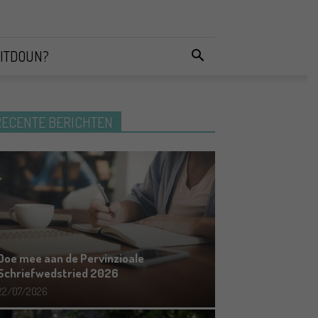
ITDOUN?
RECENTE BERICHTEN
Doe mee aan de Pervinzioale
Schriefwedstried 2026
22/07/2026