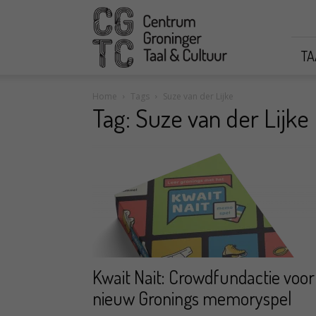
CGTC
TA
Home
Tags
Suze van der Lijke
Tag: Suze van der Lijke
Kwait Nait: Crowdfundactie voor
nieuw Gronings memoryspel