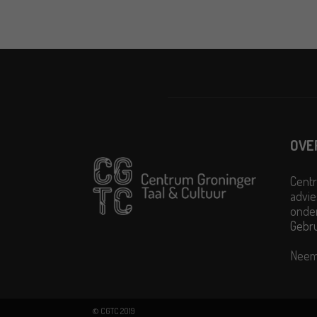
OVE
Centr
advie
onder
Gebr
Neem
© CGTC 2019