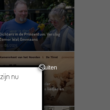
Dichters in de Prinsentuin: Verslag
Zomor Wat Ommaans
29/06/2026
Sluiten
zijn nu
Crowdfunding voor bijzonder
kinderboek met Groningse liedjes en
verhalen
23/06/2026