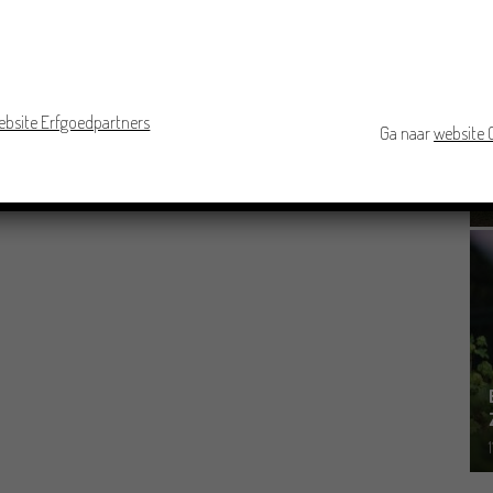
ebsite Erfgoedpartners
Ga naar
website