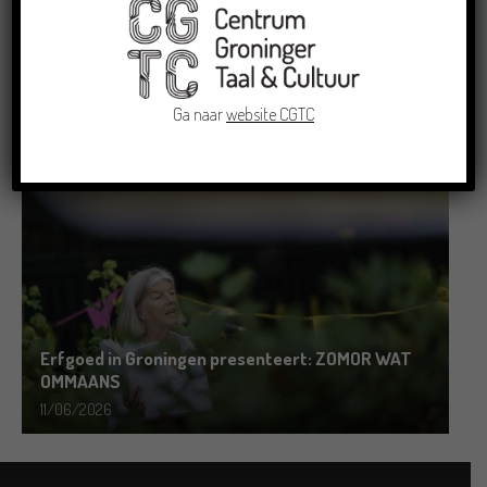
Grensoverschrijdende uitwisseling in Oldenburg
rond het Gronings en Platduits
Ga naar
website CGTC
19/06/2026
Erfgoed in Groningen presenteert: ZOMOR WAT
OMMAANS
11/06/2026