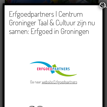
Sl
Dichters in de Prinsentuin: Verslag Zomor Wat
Erfgoedpartners | Centrum
Ommaans
Groninger Taal & Cultuur zijn nu
29/06/2026
samen: Erfgoed in Groningen
Crowdfunding voor bijzonder kinderboek met
Groningse liedjes en verhalen
23/06/2026
Ga naar
website Erfgoedpartners