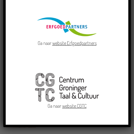
LEES VERDER
LEES OOK
Ga naar
website Erfgoedpartners
Doe mee aan de Pervinzioale
Schriefwedstried 2026
Dichters in de Prinsentuin: Verslag
Zomor Wat Ommaans
Ga naar
website CGTC
Crowdfunding voor bijzonder
kinderboek met Groningse liedjes en
verhalen