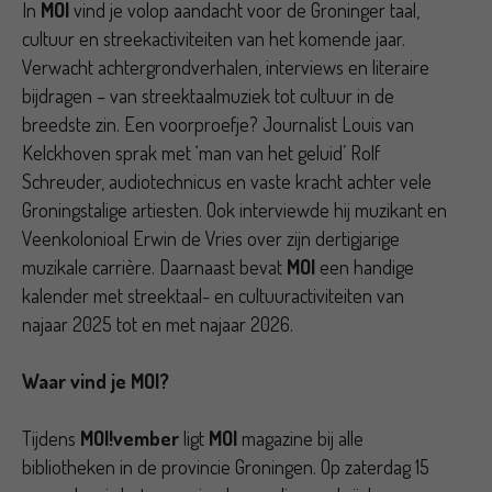
In
MOI
vind je volop aandacht voor de Groninger taal,
cultuur en streekactiviteiten van het komende jaar.
Verwacht achtergrondverhalen, interviews en literaire
bijdragen – van streektaalmuziek tot cultuur in de
breedste zin. Een voorproefje? Journalist Louis van
Kelckhoven sprak met ‘man van het geluid’ Rolf
Schreuder, audiotechnicus en vaste kracht achter vele
Groningstalige artiesten. Ook interviewde hij muzikant en
Veenkolonioal Erwin de Vries over zijn dertigjarige
muzikale carrière. Daarnaast bevat
MOI
een handige
kalender met streektaal- en cultuuractiviteiten van
najaar 2025 tot en met najaar 2026.
Waar vind je MOI?
Tijdens
MOI!vember
ligt
MOI
magazine bij alle
bibliotheken in de provincie Groningen. Op zaterdag 15