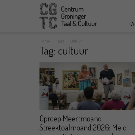
CGTC
TA
Home
Tags
Cultuur
Tag: cultuur
Oproep Meertmoand
Streektoalmoand 2026: Meld