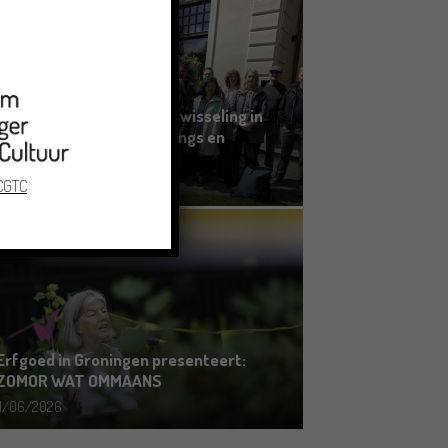
Grensoverschrijdende uitwisseling in
Oldenburg rond het Gronings en
Platduits
19/06/2026
 CGTC
Erfgoed in Groningen presenteert:
ZOMOR WAT OMMAANS
11/06/2026