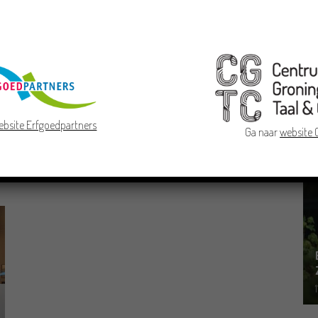
Groninger culturele instellingen
ebsite Erfgoedpartners
starten snelle subsidieregeling
Ga naar
website
30/03/2021