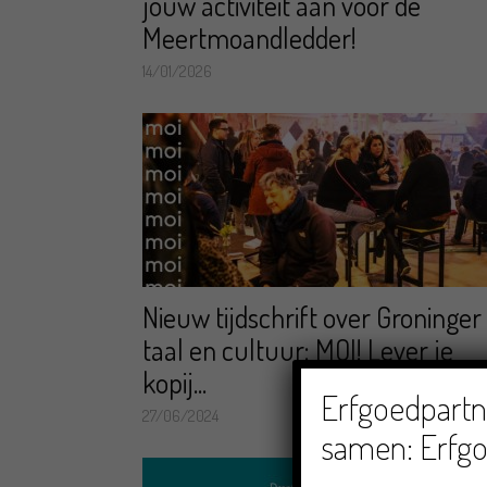
jouw activiteit aan voor de
Meertmoandledder!
14/01/2026
Nieuw tijdschrift over Groninger
taal en cultuur: MOI! Lever je
kopij...
Erfgoedpartne
27/06/2024
samen: Erfgo