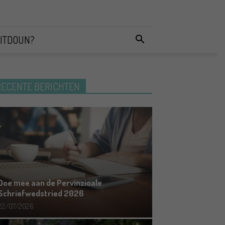
ITDOUN?
RECENTE BERICHTEN
Doe mee aan de Pervinzioale
Schriefwedstried 2026
22/07/2026