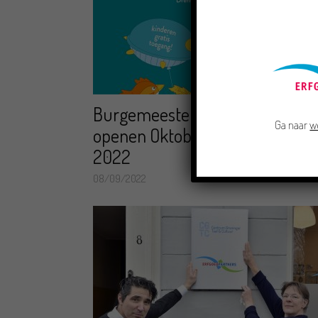
Burgemeesters van Groningen
Ga naar
w
openen Oktober Kindermaand
2022
08/09/2022