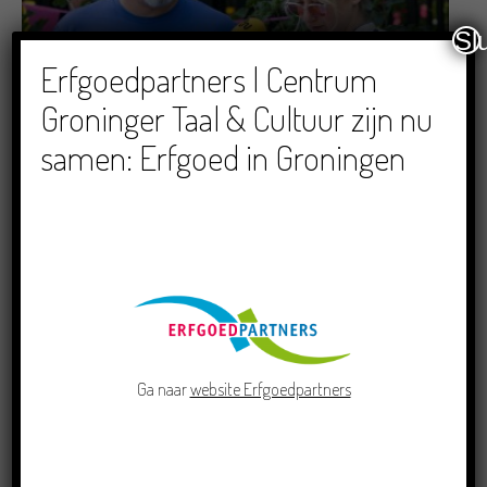
Sl
Erfgoedpartners | Centrum
Dichters in de Prinsentuin: Verslag Zomor Wat
Ommaans
Groninger Taal & Cultuur zijn nu
29/06/2026
samen: Erfgoed in Groningen
Crowdfunding voor bijzonder kinderboek met
Groningse liedjes en verhalen
Ga naar
website Erfgoedpartners
23/06/2026