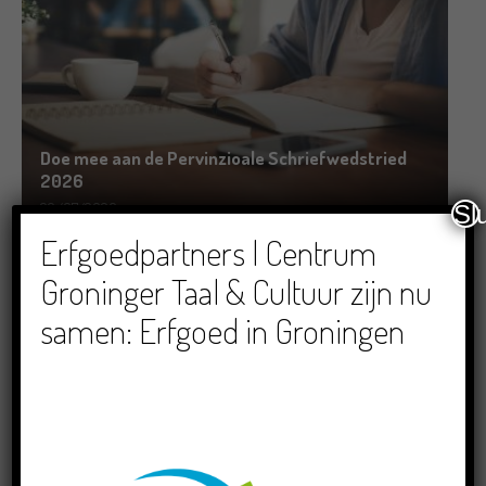
Doe mee aan de Pervinzioale Schriefwedstried
2026
22/07/2026
Sl
Erfgoedpartners | Centrum
Groninger Taal & Cultuur zijn nu
samen: Erfgoed in Groningen
Dichters in de Prinsentuin: Verslag Zomor Wat
Ommaans
29/06/2026