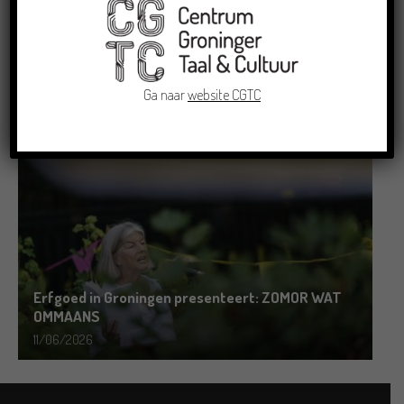
Grensoverschrijdende uitwisseling in Oldenburg
rond het Gronings en Platduits
Ga naar
website CGTC
19/06/2026
Erfgoed in Groningen presenteert: ZOMOR WAT
OMMAANS
11/06/2026