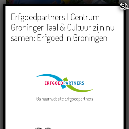
Sl
Dichters in de Prinsentuin: Verslag Zomor Wat
Erfgoedpartners | Centrum
Ommaans
Groninger Taal & Cultuur zijn nu
29/06/2026
samen: Erfgoed in Groningen
Crowdfunding voor bijzonder kinderboek met
Groningse liedjes en verhalen
23/06/2026
Ga naar
website Erfgoedpartners