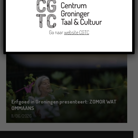
Grensoverschrijdende uitwisseling in Oldenburg
rond het Gronings en Platduits
Ga naar
website CGTC
19/06/2026
Erfgoed in Groningen presenteert: ZOMOR WAT
OMMAANS
11/06/2026