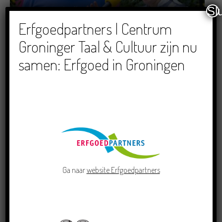
Sl
Dichters in de Prinsentuin: Verslag Zomor Wat
Erfgoedpartners | Centrum
Ommaans
Groninger Taal & Cultuur zijn nu
29/06/2026
samen: Erfgoed in Groningen
Crowdfunding voor bijzonder kinderboek met
Groningse liedjes en verhalen
23/06/2026
Ga naar
website Erfgoedpartners