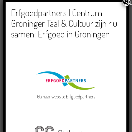
Sl
Dichters in de Prinsentuin: Verslag Zomor Wat
Ommaans
Erfgoedpartners | Centrum
29/06/2026
Groninger Taal & Cultuur zijn nu
samen: Erfgoed in Groningen
Crowdfunding voor bijzonder kinderboek met
Groningse liedjes en verhalen
23/06/2026
Ga naar
website Erfgoedpartners