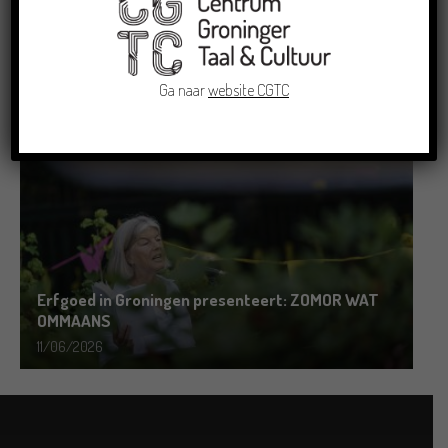
Grensoverschrijdende uitwisseling in Oldenburg
rond het Gronings en Platduits
Ga naar
website CGTC
19/06/2026
Erfgoed in Groningen presenteert: ZOMOR WAT
OMMAANS
11/06/2026