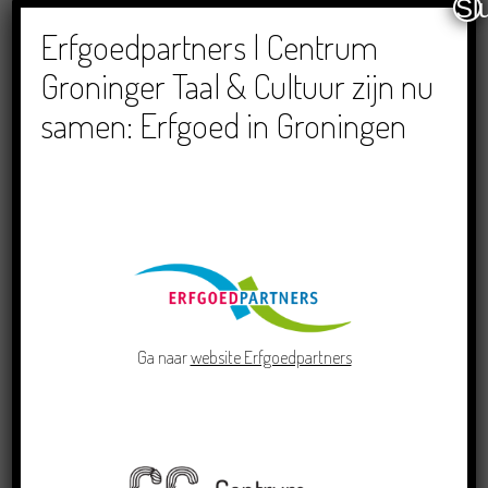
Sl
Dichters in de Prinsentuin: Verslag Zomor Wat
Ommaans
Erfgoedpartners | Centrum
29/06/2026
Groninger Taal & Cultuur zijn nu
samen: Erfgoed in Groningen
Crowdfunding voor bijzonder kinderboek met
Groningse liedjes en verhalen
23/06/2026
Ga naar
website Erfgoedpartners