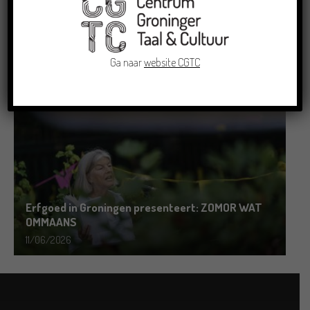
Grensoverschrijdende uitwisseling in Oldenburg
rond het Gronings en Platduits
Ga naar
website CGTC
19/06/2026
Erfgoed in Groningen presenteert: ZOMOR WAT
OMMAANS
11/06/2026