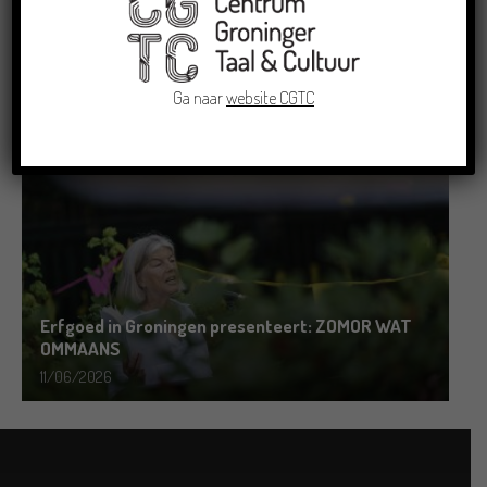
Grensoverschrijdende uitwisseling in Oldenburg
rond het Gronings en Platduits
Ga naar
website CGTC
19/06/2026
Erfgoed in Groningen presenteert: ZOMOR WAT
OMMAANS
11/06/2026