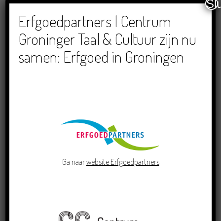
Sl
Dichters in de Prinsentuin: Verslag Zomor Wat
Ommaans
Erfgoedpartners | Centrum
29/06/2026
Groninger Taal & Cultuur zijn nu
samen: Erfgoed in Groningen
Crowdfunding voor bijzonder kinderboek met
Groningse liedjes en verhalen
23/06/2026
Ga naar
website Erfgoedpartners