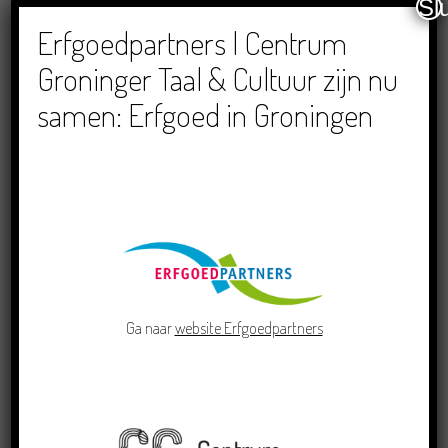
Sl
Dichters in de Prinsentuin: Verslag Zomor Wat
Ommaans
Erfgoedpartners | Centrum
29/06/2026
Groninger Taal & Cultuur zijn nu
samen: Erfgoed in Groningen
Crowdfunding voor bijzonder kinderboek met
Groningse liedjes en verhalen
23/06/2026
Ga naar
website Erfgoedpartners