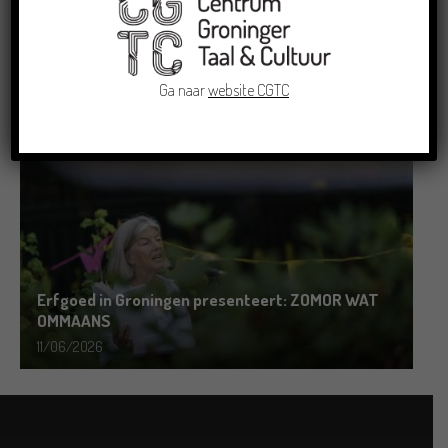
Grensoverschrijdende uitwisseling in Oldenburg
rond het Gronings en Platduits
Ga naar
website CGTC
19/06/2026
Erfgoed in Groningen presenteert: ZOMOR WAT
OMMAANS
11/06/2026