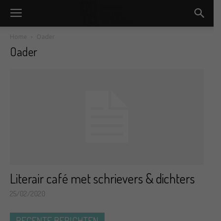
Home
Oader
Oader
Literair café met schrievers & dichters
25/02/2020
RECENTE BERICHTEN