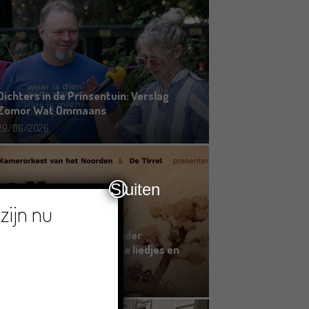
Dichters in de Prinsentuin: Verslag
Zomor Wat Ommaans
29/06/2026
Sluiten
zijn nu
Crowdfunding voor bijzonder
kinderboek met Groningse liedjes en
verhalen
23/06/2026