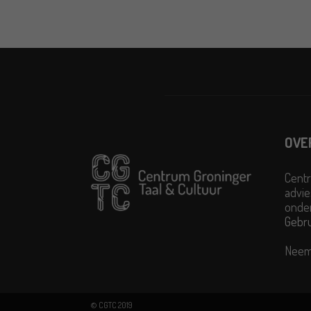
OVE
Centr
advie
onder
Gebr
Neem
© CGTC 2019