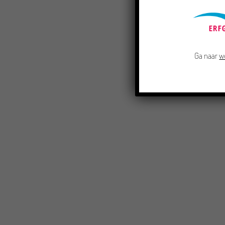
Ga naar
w