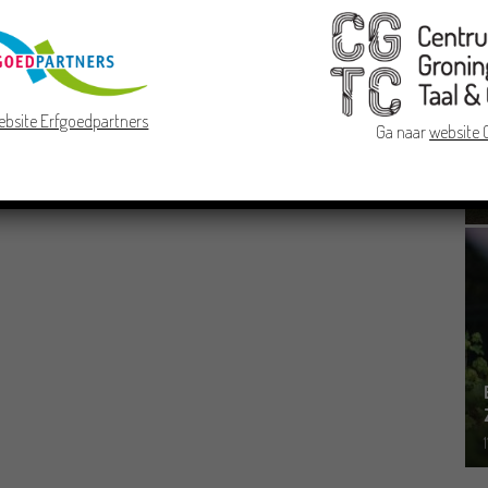
ebsite Erfgoedpartners
Ga naar
website