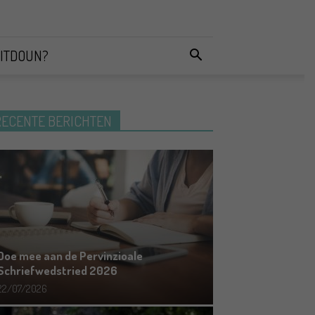
ITDOUN?
RECENTE BERICHTEN
Doe mee aan de Pervinzioale
Schriefwedstried 2026
22/07/2026