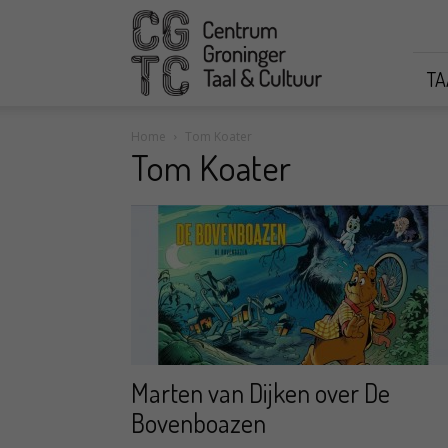
CGTC
TA
Home
Tom Koater
Tom Koater
Marten van Dijken over De
Bovenboazen