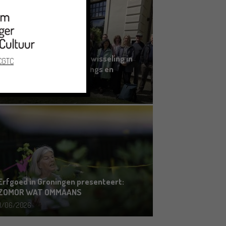
Grensoverschrijdende uitwisseling in
 CGTC
Oldenburg rond het Gronings en
Platduits
19/06/2026
Erfgoed in Groningen presenteert:
ZOMOR WAT OMMAANS
11/06/2026