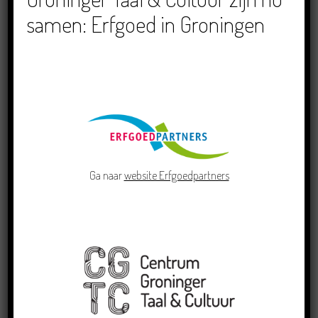
samen: Erfgoed in Groningen
Schrijvers
Klaas Duursma
Ga naar
website Erfgoedpartners
15/07/2018