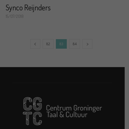
Synco Reijnders
15/07/2018
82
83
84