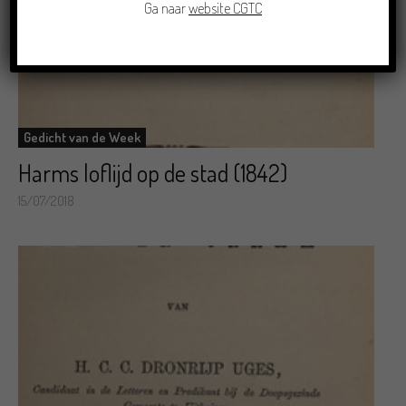
Ga naar
website CGTC
Gedicht van de Week
Harms loflijd op de stad (1842)
15/07/2018