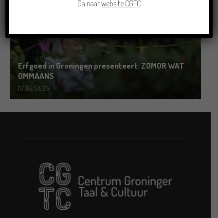
Ga naar
website CGTC
Erfgoed in Groningen presenteert: ZOMOR WAT
OMMAANS
11/06/2026