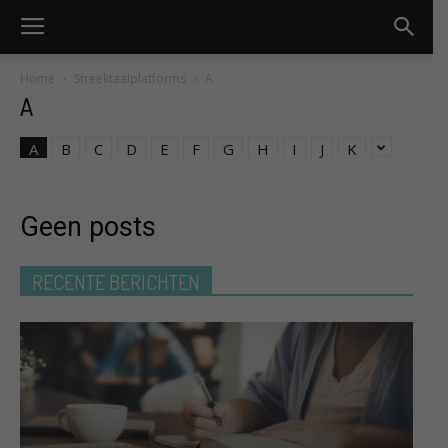
Home
Streektaalplatforms
A
A
A
B
C
D
E
F
G
H
I
J
K
Geen posts
RECENTE BERICHTEN