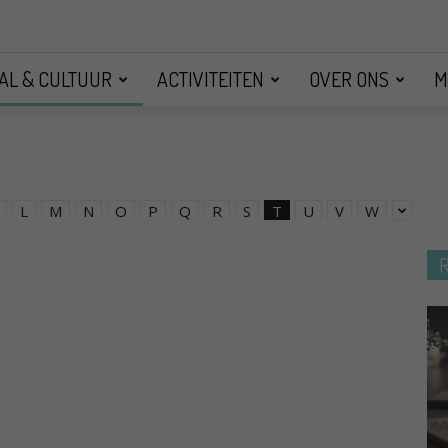
AL & CULTUUR
ACTIVITEITEN
OVER ONS
M
L
M
N
O
P
Q
R
S
T
U
V
W