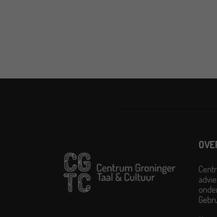
OVE
Centr
advie
onder
Gebr