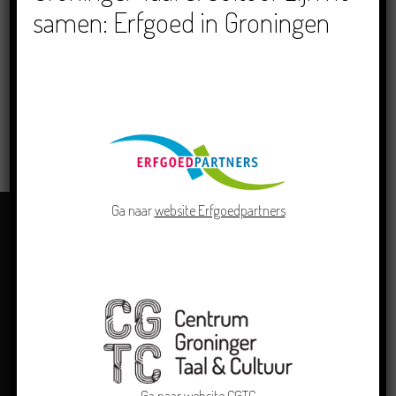
samen: Erfgoed in Groningen
LOCATIE
Groninger Archieven, Stad
LEES MEER
Ga naar
website Erfgoedpartners