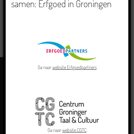
samen: Erfgoed in Groningen
Groninger Archieven, Stad
LEES MEER
Ga naar
website Erfgoedpartners
Ga naar
website CGTC