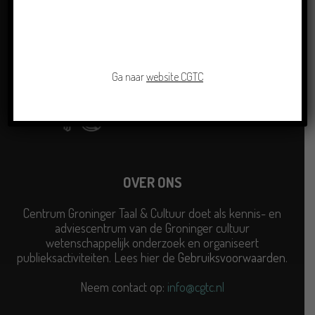
Ga naar
website CGTC
OVER ONS
Centrum Groninger Taal & Cultuur doet als kennis- en
adviescentrum van de Groninger cultuur
wetenschappelijk onderzoek en organiseert
publieksactiviteiten. Lees hier de
Gebruiksvoorwaarden
.
Neem contact op:
info@cgtc.nl