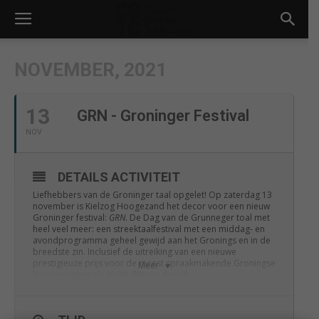
NOVEMBER, 2021
13
GRN - Groninger Festival
NOV
DETAILS ACTIVITEIT
Liefhebbers van de Groninger taal opgelet! Op zaterdag 13
november is Kielzog Hoogezand het decor voor een nieuw
Groninger festival:
GRN
. De Dag van de Grunneger toal met
heel veel meer: een streektaalfestival met een middag- en
avondprogramma geheel gewijd aan het Gronings en in de
breedste zin. Inclusief de uitreiking van een nieuwe
prestigieuze prijs voor de meest spraakmakende Groningse
Meer
kunstenmaker: de
Haide Bliksem Award
.
DATUM
za. 13 november 2021