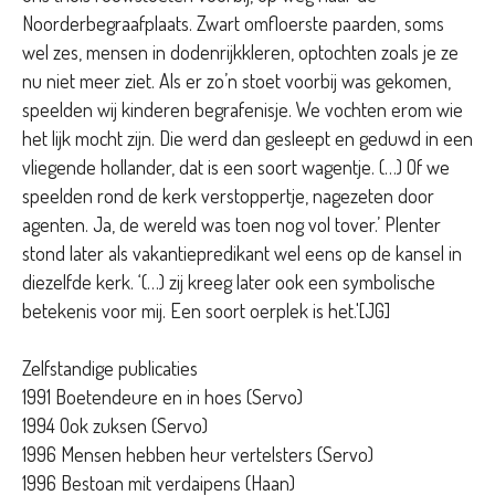
Noorderbegraafplaats. Zwart omfloerste paarden, soms
wel zes, mensen in dodenrijkkleren, optochten zoals je ze
nu niet meer ziet. Als er zo’n stoet voorbij was gekomen,
speelden wij kinderen begrafenisje. We vochten erom wie
het lijk mocht zijn. Die werd dan gesleept en geduwd in een
vliegende hollander, dat is een soort wagentje. (…) Of we
speelden rond de kerk verstoppertje, nagezeten door
agenten. Ja, de wereld was toen nog vol tover.’ Plenter
stond later als vakantiepredikant wel eens op de kansel in
diezelfde kerk. ‘(…) zij kreeg later ook een symbolische
betekenis voor mij. Een soort oerplek is het.'[JG]
Zelfstandige publicaties
1991 Boetendeure en in hoes (Servo)
1994 Ook zuksen (Servo)
1996 Mensen hebben heur vertelsters (Servo)
1996 Bestoan mit verdaipens (Haan)