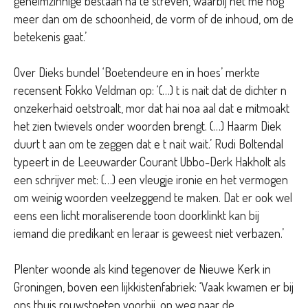
geheimzinnige bestaan na te streven, waarbij het me nog
meer dan om de schoonheid, de vorm of de inhoud, om de
betekenis gaat.’
Over Dieks bundel ‘Boetendeure en in hoes’ merkte
recensent Fokko Veldman op: ‘(…) t is nait dat de dichter n
onzekerhaid oetstroalt, mor dat hai noa aal dat e mitmoakt
het zien twievels onder woorden brengt. (…) Haarm Diek
duurt t aan om te zeggen dat e t nait wait.’ Rudi Boltendal
typeert in de Leeuwarder Courant Ubbo-Derk Hakholt als
een schrijver met: (…) een vleugje ironie en het vermogen
om weinig woorden veelzeggend te maken. Dat er ook wel
eens een licht moraliserende toon doorklinkt kan bij
iemand die predikant en leraar is geweest niet verbazen.’
Plenter woonde als kind tegenover de Nieuwe Kerk in
Groningen, boven een lijkkistenfabriek: ‘Vaak kwamen er bij
ons thuis rouwstoeten voorbij, op weg naar de