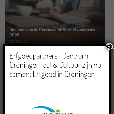
Doe mee aan de Pervinzioale Schriefwedstried
2026
22/07/2026
Sl
Erfgoedpartners | Centrum
Groninger Taal & Cultuur zijn nu
samen: Erfgoed in Groningen
Dichters in de Prinsentuin: Verslag Zomor Wat
Ommaans
29/06/2026