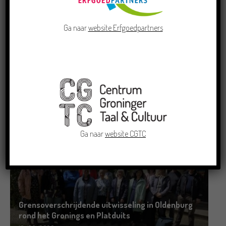
Ga naar
website Erfgoedpartners
Crowdfunding voor bijzonder kinderboek met
Groningse liedjes en verhalen
23/06/2026
Ga naar
website CGTC
Grensoverschrijdende uitwisseling in Oldenburg
rond het Gronings en Platduits