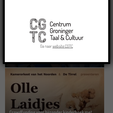
Ga naar
website CGTC
Dichters in de Prinsentuin: Verslag Zomor Wat
Ommaans
29/06/2026
Crowdfunding voor bijzonder kinderboek met