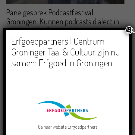
Panelgesprek Podcastfestival
Groningen: Kunnen podcasts dialect in
stand houden?
Sl
Erfgoedpartners | Centrum
18/09/2020
Groninger Taal & Cultuur zijn nu
RECENTE BERICHTEN
samen: Erfgoed in Groningen
Doe mee aan de Pervinzioale Schriefwedstried
2026
Ga naar
website Erfgoedpartners
22/07/2026