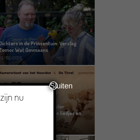
Dichters in de Prinsentuin: Verslag
Zomor Wat Ommaans
29/06/2026
Sluiten
zijn nu
Crowdfunding voor bijzonder
kinderboek met Groningse liedjes en
verhalen
23/06/2026