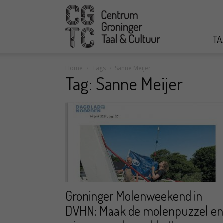
CGTC
TA
Home
Tags
Sanne Meijer
Tag: Sanne Meijer
Groninger Molenweekend in
DVHN: Maak de molenpuzzel en