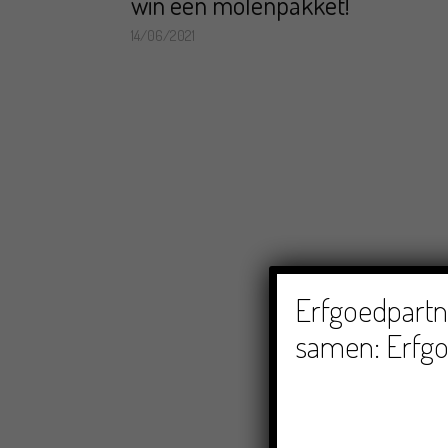
win een molenpakket!
14/06/2021
Erfgoedpartne
samen: Erfgo