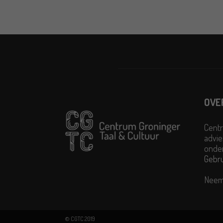
OVE
Centr
advie
onder
Gebr
Neem
© CGTC 2019