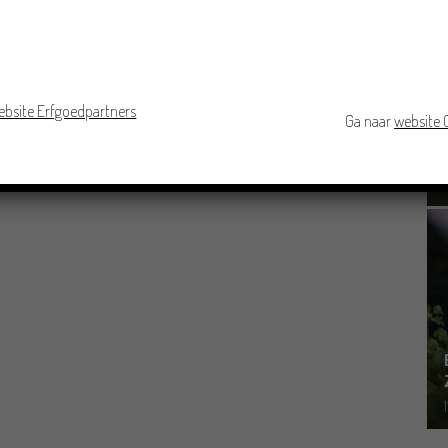
ebsite Erfgoedpartners
Ga naar
website