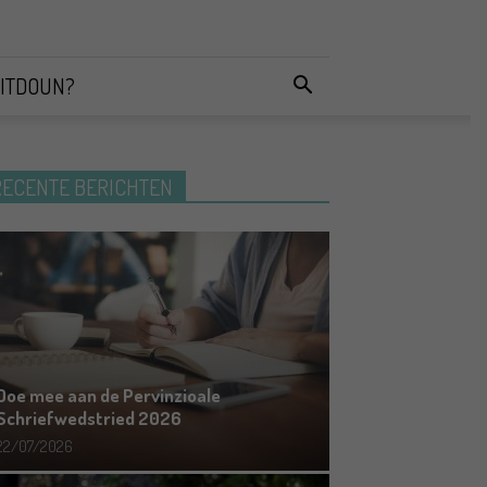
ITDOUN?
RECENTE BERICHTEN
Doe mee aan de Pervinzioale
Schriefwedstried 2026
22/07/2026