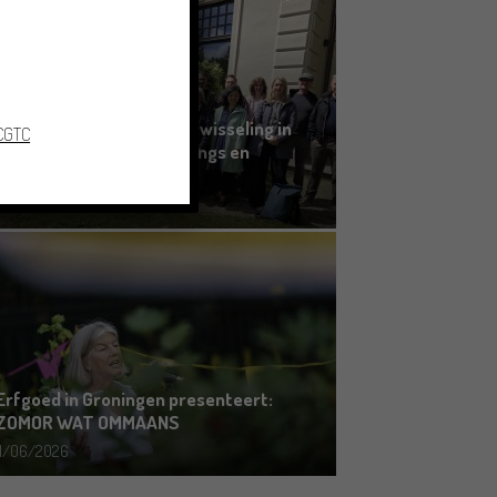
Grensoverschrijdende uitwisseling in
 CGTC
Oldenburg rond het Gronings en
Platduits
19/06/2026
Erfgoed in Groningen presenteert:
ZOMOR WAT OMMAANS
11/06/2026