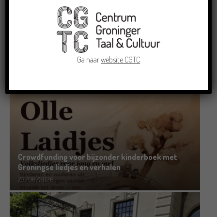
Dichters in de Prinsentuin: Verslag Zomor Wat
Ommaans
Ga naar
website CGTC
29/06/2026
Crowdfunding voor bijzonder kinderboek met
Groningse liedjes en verhalen
23/06/2026