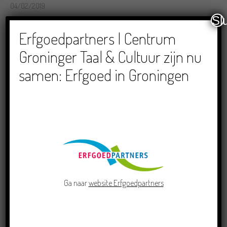
04/02/2019
Sl
RECENTE BERICHTEN
Erfgoedpartners | Centrum
Groninger Taal & Cultuur zijn nu
samen: Erfgoed in Groningen
Doe mee aan de Pervinzioale Schriefwedstried
2026
22/07/2026
Ga naar
website Erfgoedpartners