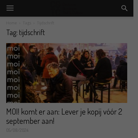
Home
Tags
Tijdschrift
Tag: tijdschrift
MOI! komt er aan: Lever je kopij vóór 2
september aan!
05/08/2024