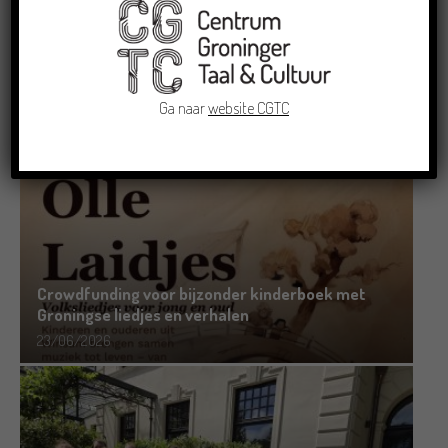
Dichters in de Prinsentuin: Verslag Zomor Wat
Ommaans
29/06/2026
Ga naar
website CGTC
Crowdfunding voor bijzonder kinderboek met
Groningse liedjes en verhalen
23/06/2026