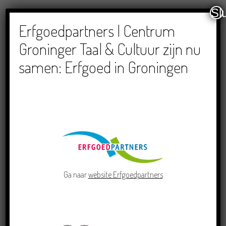
Sl
RECENTE BERICHTEN
Erfgoedpartners | Centrum
Groninger Taal & Cultuur zijn nu
samen: Erfgoed in Groningen
Doe mee aan de Pervinzioale Schriefwedstried
2026
22/07/2026
Ga naar
website Erfgoedpartners