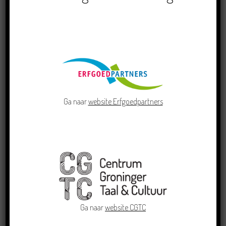
22/07/2026
Ga naar
website Erfgoedpartners
Dichters in de Prinsentuin: Verslag Zomor Wat
Ommaans
29/06/2026
Ga naar
website CGTC