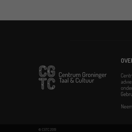
OVE
Centr
advie
onder
Gebr
Neem
© CGTC 2019