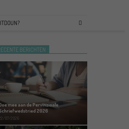
ITDOUN?
RECENTE BERICHTEN
Doe mee aan de Pervinzioale
Schriefwedstried 2026
22/07/2026