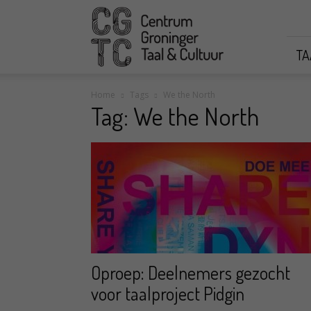
CGTC
TA
Home
Tags
We the North
Tag: We the North
Oproep: Deelnemers gezocht
voor taalproject Pidgin