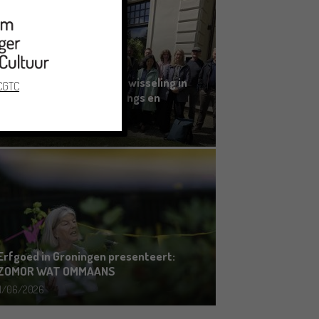
Grensoverschrijdende uitwisseling in
 CGTC
Oldenburg rond het Gronings en
Platduits
19/06/2026
Erfgoed in Groningen presenteert:
ZOMOR WAT OMMAANS
11/06/2026