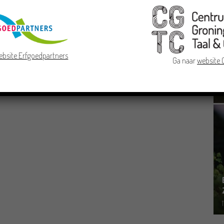
ebsite Erfgoedpartners
Ga naar
website