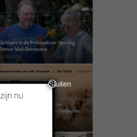
Dichters in de Prinsentuin: Verslag
Zomor Wat Ommaans
29/06/2026
Sluiten
zijn nu
Crowdfunding voor bijzonder
kinderboek met Groningse liedjes en
verhalen
23/06/2026