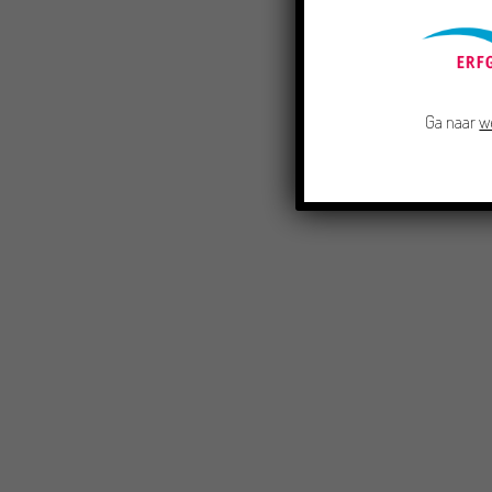
Ga naar
w