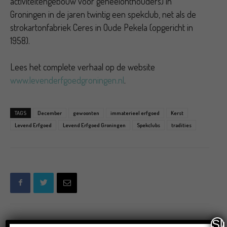
activiteitengebouw voor geheelonthouders) in
Groningen in de jaren twintig een spekclub, net als de
strokartonfabriek Ceres in Oude Pekela (opgericht in
1958).
Lees het complete verhaal op de website
www.levenderfgoedgroningen.nl
.
TAGS
December
gewoonten
immaterieel erfgoed
Kerst
Levend Erfgoed
Levend Erfgoed Groningen
Spekclubs
tradities
Sl