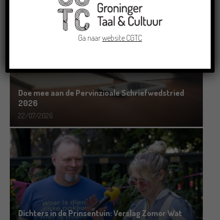
Ga naar
website CGTC
Doe mee aan de Pervinzioale Schriefwedstried
2026
22/07/2026
Dichters in de Prinsentuin: Verslag Zomor Wat