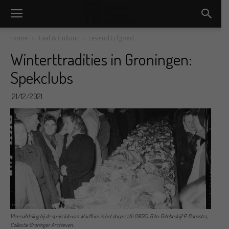
Home
Taal & Cultuur
Levend Erfgoed
Winterttradities in Groningen:
Spekclubs
21/12/2021
Vleesuitdeling bij de spekclub van Warffum in het dorpscafé (1956). Foto: Fotobedrijf P. Boonstra,
Collectie Groninger Archieven.