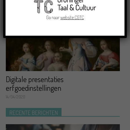
09/11/2020
Ga naar
website CGTC
Digitale presentaties
erfgoedinstellingen
14/04/2020
RECENTE BERICHTEN